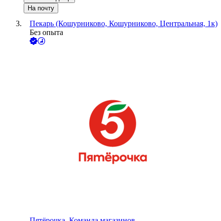
На почту
Пекарь (Кошурниково, Кошурниково, Центральная, 1к)
Без опыта
Пятёрочка. Команда магазинов