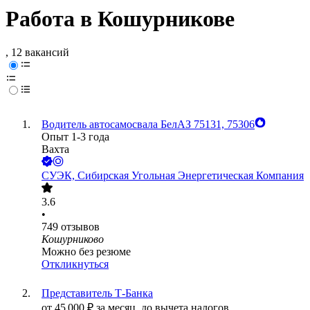
Работа в Кошурникове
, 12 вакансий
Водитель автосамосвала БелАЗ 75131, 75306
Опыт 1-3 года
Вахта
СУЭК, Сибирская Угольная Энергетическая Компания
3.6
•
749
отзывов
Кошурниково
Можно без резюме
Откликнуться
Представитель Т-Банка
от
45 000
₽
за месяц,
до вычета налогов