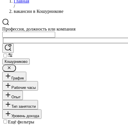
Главная
/
вакансии в Кошурникове
Профессия, должность или компания
Кошурниково
График
Рабочие часы
Опыт
Тип занятости
Уровень дохода
Ещё фильтры